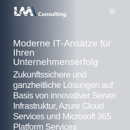
Moderne IT-Ansätze für
Ihren
Unternehmenserfolg
Zukunftssichere und
ganzheitliche Lösungen auf
Basis von innovativer Server
Infrastruktur, Azure Cloud
Services und Microsoft 365
Platform Services