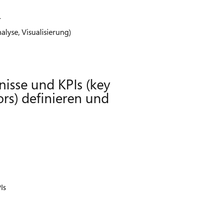
r
lyse, Visualisierung)
nisse und KPIs (key
rs) definieren und
n
Is