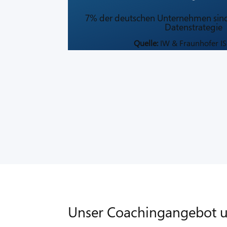
7% der deutschen Unternehmen sind 
Datenstrategie
Quelle:
IW & Fraunhofer IS
Unser Coachingangebot 