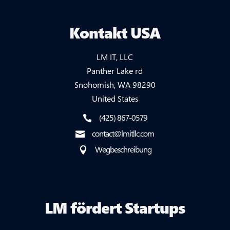
Kontakt USA
LM IT, LLC
Panther Lake rd
Snohomish, WA 98290
United States
(425) 867-0579

contact@lmitllc.com

Wegbeschreibung

LM fördert Startups